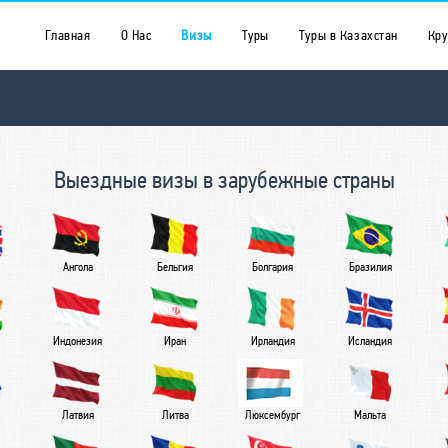
Главная
О Нас
Визы
Туры
Туры в Казахстан
Кр
Выездные визы в зарубежные страны
Ангола
Бельгия
Болгария
Бразилия
Индонезия
Иран
Ирландия
Исландия
Латвия
Литва
Люксембург
Мальта