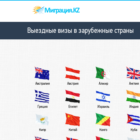
Выездные визы в зарубежные страны
Австралия
Австрия
Алжир
Англия
Греция
Египет
Израиль
Индия
Кипр
Китай
Конго
Куба