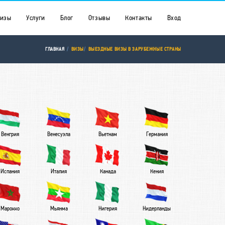
уизы
Услуги
Блог
Отзывы
Контакты
Вход
ГЛАВНАЯ
ВИЗЫ
ВЫЕЗДНЫЕ ВИЗЫ В ЗАРУБЕЖНЫЕ СТРАНЫ
Венгрия
Венесуэла
Вьетнам
Германия
Испания
Италия
Канада
Кения
Марокко
Мьянма
Нигерия
Нидерланды