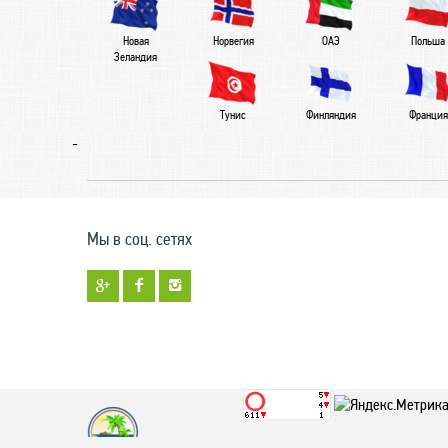
Новая
Норвегия
ОАЭ
Польша
Зеландия
Тунис
Финляндия
Франция
-
Мы в соц. сетях