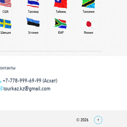
США
Таиланд
Тайвань
Танзания
Швеция
Эстония
ЮАР
Япония
онтакты
+7-778-999-69-99 (Асхат)
tourkaz.kz@gmail.com
© 2026