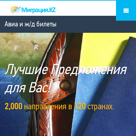
Авиа и ж/д билеты
Лучшие Предложения
для Вас!
2,000
направления в
120
странах.